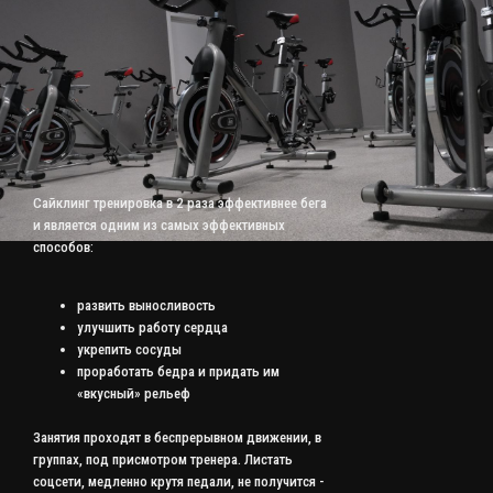
Сайклинг тренировка в 2 раза эффективнее бега
и является одним из самых эффективных
способов:
развить выносливость
улучшить работу сердца
укрепить сосуды
проработать бедра и придать им
«вкусный» рельеф
Занятия проходят в беспрерывном движении, в
группах, под присмотром тренера. Листать
соцсети, медленно крутя педали, не получится -