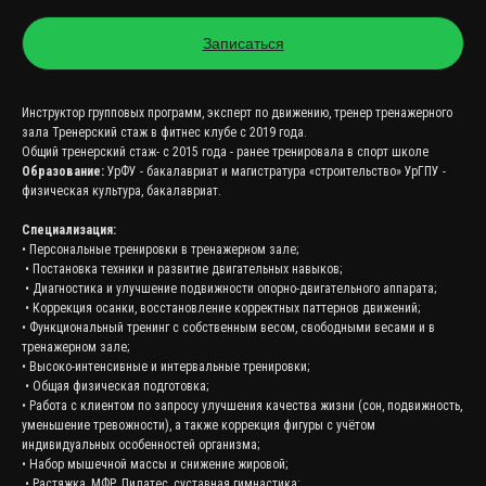
Записаться
Инструктор групповых программ, эксперт по движению, тренер тренажерного
зала Тренерский стаж в фитнес клубе с 2019 года.
Общий тренерский стаж- с 2015 года - ранее тренировала в спорт школе
Образование:
УрФУ - бакалавриат и магистратура «строительство» УрГПУ -
физическая культура, бакалавриат.
Специализация:
• Персональные тренировки в тренажерном зале;
• Постановка техники и развитие двигательных навыков;
• Диагностика и улучшение подвижности опорно-двигательного аппарата;
• Коррекция осанки, восстановление корректных паттернов движений;
• Функциональный тренинг с собственным весом, свободными весами и в
тренажерном зале;
• Высоко-интенсивные и интервальные тренировки;
• Общая физическая подготовка;
• Работа с клиентом по запросу улучшения качества жизни (сон, подвижность,
уменьшение тревожности), а также коррекция фигуры с учётом
индивидуальных особенностей организма;
• Набор мышечной массы и снижение жировой;
• Растяжка, МФР, Пилатес, суставная гимнастика;