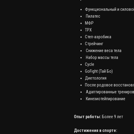
Функциональный и силовой
Пилатес
МФР
ТРХ
Степ-аэробика
Стрейчинг
Снижение веса тела
Набор массы тела
Cycle
GoFight (Тай Бо)
Диетология
После родовое восстановле
Адаптированные трениров
Кинезиотейпирование
Опыт работы:
Более 9 лет
Достижения в спорте: